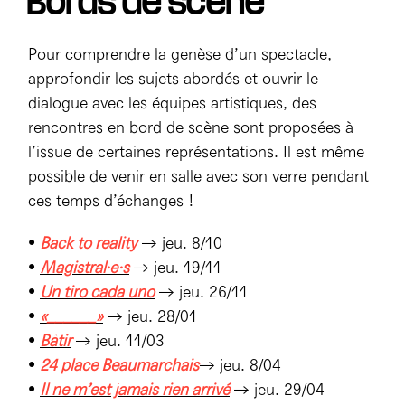
Bords de scène
Mécènes
Partenaires
Accès & horaires
Comment ça marche ?
Pour comprendre la genèse d’un spectacle,
04 72 07 49 49
Équipe du TXR & contacts
Accessibilité
Déposer un projet
approfondir les sujets abordés et ouvrir le
dialogue avec les équipes artistiques, des
Espace presse & pro
Votre venue au TXR
Agenda
rencontres en bord de scène sont proposées à
l’issue de certaines représentations. Il est même
Nous soutenir
possible de venir en salle avec son verre pendant
ces temps d’échanges !
•
Back to reality
→ jeu. 8/10
•
Magistral·e·s
→ jeu. 19/11
•
Un tiro cada uno
→ jeu. 26/11
•
«______»
→ jeu. 28/01
•
Bâtir
→ jeu. 11/03
•
24 place Beaumarchais
→ jeu. 8/04
•
Il ne m’est jamais rien arrivé
→ jeu. 29/04