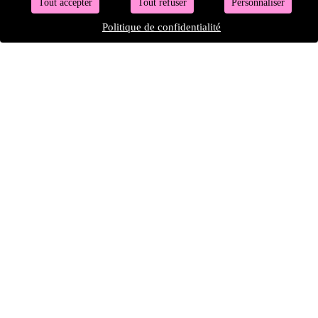
Tout accepter
Tout refuser
Personnaliser
Politique de confidentialité
équipe & contacts
rejoindre l’équipe
confidentialité
CGV
mentions légales
gestion des cookies