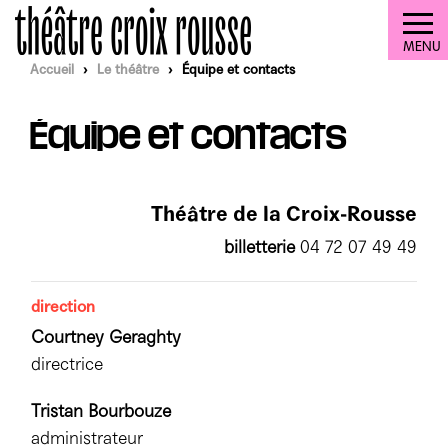
MENU
Accueil
›
Le théâtre
›
Équipe et contacts
Au programme
Équipe et contacts
Spectacles
La convivialité
Festiv·iel
TXR en fête
Le TXR et vous
Théâtre de la Croix-Rousse
Brochure
billetterie
04 72 07 49 49
Rencontres
Étudiant·es
Le Théâtre
Calendrier
Ateliers
direction
Enseignant·es
Projet artistique
Infos pratiques
Courtney Geraghty
Visites insolites
Enfants & ados
directrice
Quartier libre - Jeunesse en création
Tarifs & réservations
Le tiers-lieu
Projections
Groupes & CSE
Tristan Bourbouze
Histoire du lieu
Bulletin d'abonnement
Qu'est-ce que c'est ?
administrateur
billetterie