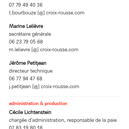
Mécènes
07 79 49 40 36
Partenaires
Accès & horaires
Comment ça marche ?
t.bourbouze [@] croix-rousse.com
04 72 07 49 49
Équipe du TXR & contacts
Accessibilité
Déposer un projet
Marine Lelièvre
Espace presse & pro
secrétaire générale
Votre venue au TXR
Agenda
06 23 79 05 68
m.lelievre [@] croix-rousse.com
Nous soutenir
Jérôme Petitjean
directeur technique
06 77 94 47 68
j.petitjean [@] croix-rousse.com
administration & production
Cécile Lichtenstein
chargée d’administration, responsable de la paie
07 83 19 80 18