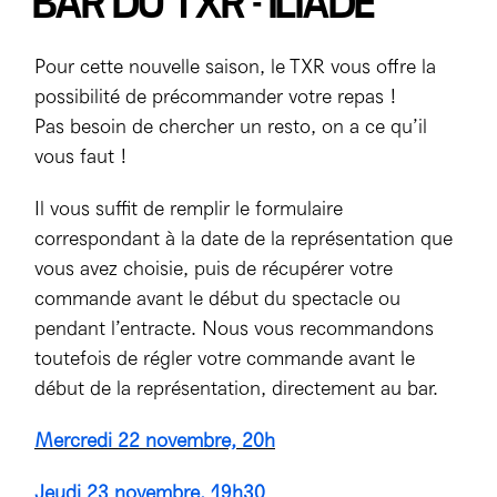
BAR DU TXR - ILIADE
Mécènes
Partenaires
Accès & horaires
Comment ça marche ?
Pour cette nouvelle saison, le TXR vous offre la
04 72 07 49 49
Équipe du TXR & contacts
Accessibilité
Déposer un projet
possibilité de précommander votre repas !
Pas besoin de chercher un resto, on a ce qu’il
Espace presse & pro
Votre venue au TXR
Agenda
vous faut !
Nous soutenir
Il vous suffit de remplir le formulaire
correspondant à la date de la représentation que
vous avez choisie, puis de récupérer votre
commande avant le début du spectacle ou
pendant l’entracte. Nous vous recommandons
toutefois de régler votre commande avant le
début de la représentation, directement au bar.
Mercredi 22 novembre, 20h
Jeudi 23 novembre, 19h3
0