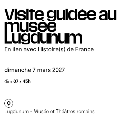
Mécènes
Partenaires
Accès & horaires
Comment ça marche ?
Visite guidée au
04 72 07 49 49
Équipe du TXR & contacts
musée
Accessibilité
Déposer un projet
Lugdunum
Espace presse & pro
Votre venue au TXR
Agenda
En lien avec Histoire(s) de France
Nous soutenir
dimanche 7 mars 2027
dim
07 ›
15h
Lugdunum - Musée et Théâtres romains