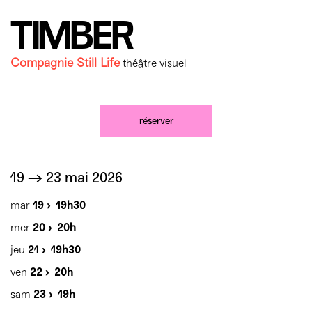
Mécènes
Partenaires
Accès & horaires
Comment ça marche ?
TIMBER
04 72 07 49 49
Équipe du TXR & contacts
Accessibilité
Déposer un projet
Compagnie Still Life
théâtre visuel
Espace presse & pro
Votre venue au TXR
Agenda
Nous soutenir
réserver
19 → 23 mai 2026
mar
19 ›
19h30
mer
20 ›
20h
jeu
21 ›
19h30
ven
22 ›
20h
sam
23 ›
19h