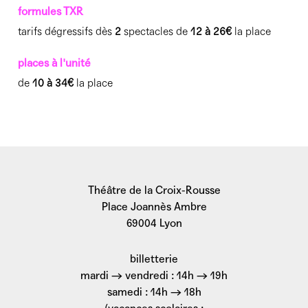
SCÉNARIO Sophie Linsmaux, Aurelio Mergola,
formules TXR
Spectacle naturellement accessible
Thomas van Zuylen SON Maxime Pichon
tarifs dégressifs dès
2
spectacles de
12 à 26€
la place
LUMIÈRE Guillaume Toussaint Fromentin
COSTUMES Camille Collin
places à l'unité
ASSISTANAT GÉNÉRAL Sophie Jallet
de
10 à 34€
la place
ACCESSOIRES Noémie Vanheste
COUTURIÈRE Cinzia Derom
CRÉATION SONORE Maxime Pichon
CRÉATION LUMIÈRE Guillaume Toussaint Fromentin
PROTHÈSES Joachim Jannin
RÉGIE GÉNÉRALE Nicolas Olivier
Théâtre de la Croix-Rousse
RÉGIE SON & LUMIÈRE Charlotte Persoons
Place Joannès Ambre
RÉGIE PLATEAU Ondine Delaunois
69004 Lyon
billetterie
mardi → vendredi : 14h → 19h
©Alice Piemme
samedi : 14h → 18h
Production : Compagnie Still Life. Production