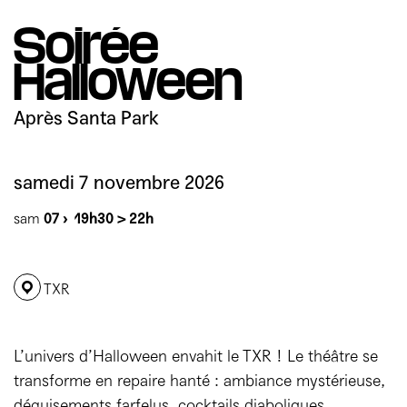
Mécènes
Partenaires
Accès & horaires
Comment ça marche ?
Soirée
04 72 07 49 49
Équipe du TXR & contacts
Halloween
Accessibilité
Déposer un projet
Espace presse & pro
Votre venue au TXR
Après Santa Park
Agenda
Nous soutenir
samedi 7 novembre 2026
sam
07 ›
19h30 > 22h
TXR
L’univers d’Halloween envahit le TXR ! Le théâtre se
transforme en repaire hanté : ambiance mystérieuse,
déguisements farfelus, cocktails diaboliques…