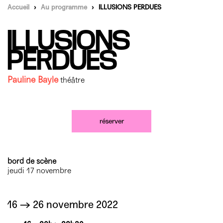
Mécènes
Accueil
›
Au programme
›
ILLUSIONS PERDUES
Partenaires
Accès & horaires
Comment ça marche ?
ILLUSIONS
04 72 07 49 49
Équipe du TXR & contacts
Accessibilité
Déposer un projet
PERDUES
Espace presse & pro
Votre venue au TXR
Agenda
Pauline Bayle
théâtre
Nous soutenir
réserver
bord de scène
jeudi 17 novembre
16 → 26 novembre 2022