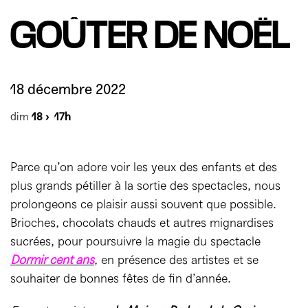
Mécènes
Partenaires
Accès & horaires
Comment ça marche ?
GOÛTER DE NOËL
04 72 07 49 49
Équipe du TXR & contacts
Accessibilité
Déposer un projet
Espace presse & pro
Votre venue au TXR
18 décembre 2022
Agenda
dim
18 ›
17h
Nous soutenir
Parce qu’on adore voir les yeux des enfants et des
plus grands pétiller à la sortie des spectacles, nous
prolongeons ce plaisir aussi souvent que possible.
Brioches, chocolats chauds et autres mignardises
sucrées, pour poursuivre la magie du spectacle
Dormir cent ans
, en présence des artistes et se
souhaiter de bonnes fêtes de fin d’année.