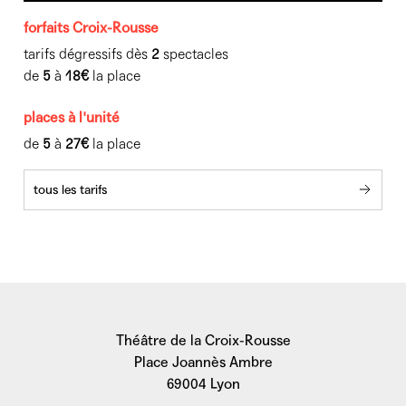
forfaits Croix-Rousse
Coproduction : Tandem Douai-Arras–Théâtre d’Arras /
tarifs dégressifs dès
2
spectacles
Montévidéo – créations contemporaines, Marseille /
de
5
à
18€
la place
Théâtre de Vanves / CDN Orléans / Scène nationale
de Sète et du Bassin de Thau
places à l'unité
de
5
à
27€
la place
© Anthony Anciaux
tous les tarifs
Théâtre de la Croix-Rousse
Place Joannès Ambre
69004 Lyon