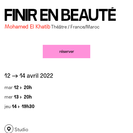
Mécènes
Partenaires
Accès & horaires
Comment ça marche ?
FINIR EN BEAUTÉ
04 72 07 49 49
Équipe du TXR & contacts
Accessibilité
Déposer un projet
Mohamed El Khatib
Théâtre / France/Maroc
Espace presse & pro
Votre venue au TXR
Agenda
Nous soutenir
réserver
12 → 14 avril 2022
mar
12 ›
20h
mer
13 ›
20h
jeu
14 ›
19h30
Studio