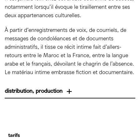
notamment lorsqu’il évoque le tiraillement entre ses
deux appartenances culturelles.
À partir d’enregistrements de voix, de courriels, de
messages de condoléances et de documents
administratifs, il tisse ce récit intime fait d’allers-
retours entre le Maroc et la France, entre la langue
arabe et le français, dévoilant le chagrin de l’absence.
Le matériau intime embrasse fiction et documentaire.
distribution, production
Texte, conception, avec
Mohamed El Khatib
|
Environnement visuel
Fred Hocké
| Environnement
tarifs
sonore
Nicolas Jorio