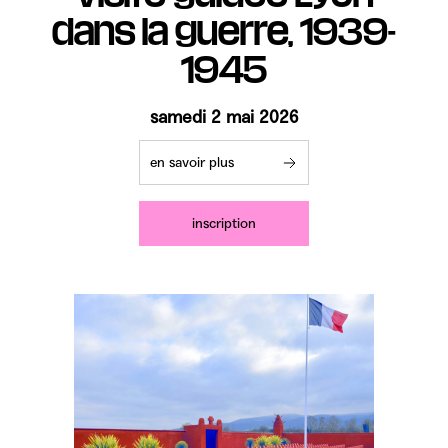
Les chiens d’assistance sont acceptés.
dans la guerre, 1939-
1945
samedi 2 mai 2026
en savoir plus
inscription