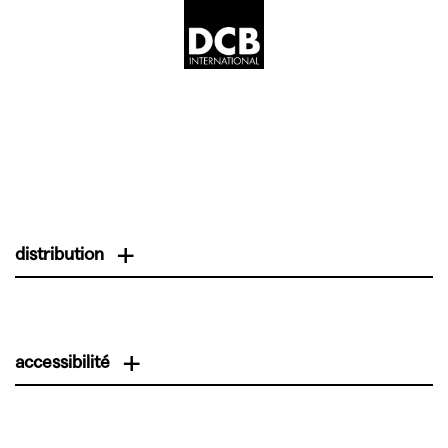
distribution
TEXTE Éva Doumbia
accessibilité
MISE EN SCÈNE Éva Doumbia assistée de Sophie
Zanone
AVEC Lionel Grenat, Clémentine Menard, Valérie