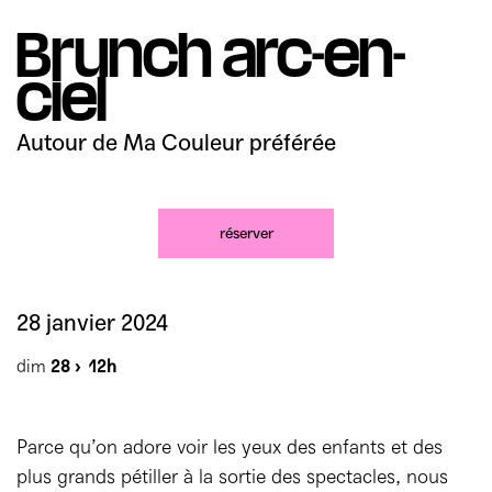
Mécènes
Partenaires
Accès & horaires
Comment ça marche ?
Brunch arc-en-
04 72 07 49 49
Équipe du TXR & contacts
ciel
Accessibilité
Déposer un projet
Espace presse & pro
Votre venue au TXR
Autour de Ma Couleur préférée
Agenda
Nous soutenir
réserver
28 janvier 2024
dim
28 ›
12h
Parce qu’on adore voir les yeux des enfants et des
plus grands pétiller à la sortie des spectacles, nous