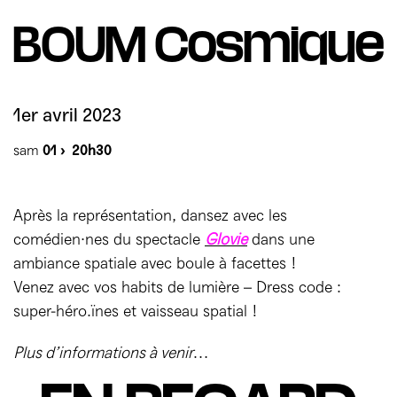
Mécènes
Partenaires
Accès & horaires
Comment ça marche ?
BOUM Cosmique
04 72 07 49 49
Équipe du TXR & contacts
Accessibilité
Déposer un projet
Espace presse & pro
Votre venue au TXR
1er avril 2023
Agenda
sam
01 ›
20h30
Nous soutenir
Après la représentation, dansez avec les
comédien·nes du spectacle
Glovie
dans une
ambiance spatiale avec boule à facettes !
Venez avec vos habits de lumière – Dress code :
super-héro.ïnes et vaisseau spatial !
Plus d’informations à venir
…