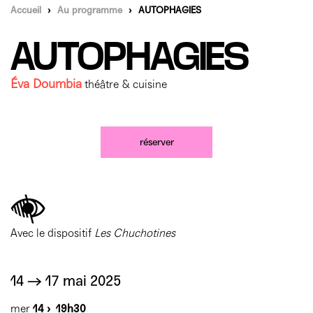
Mécènes
Accueil
›
Au programme
›
AUTOPHAGIES
Partenaires
Accès & horaires
Comment ça marche ?
AUTOPHAGIES
04 72 07 49 49
Équipe du TXR & contacts
Accessibilité
Déposer un projet
Espace presse & pro
Éva Doumbia
théâtre & cuisine
Votre venue au TXR
Agenda
Nous soutenir
réserver
Avec le dispositif
Les Chuchotines
14 → 17 mai 2025
mer
14 ›
19h30