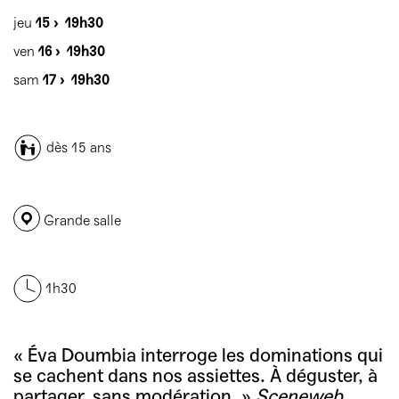
jeu
15 ›
19h30
ven
16 ›
19h30
sam
17 ›
19h30
dès 15 ans
Grande salle
1h30
« Éva Doumbia interroge les dominations qui
se cachent dans nos assiettes. À déguster, à
partager, sans modération. »
Sceneweb