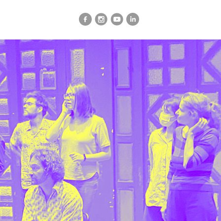
vialité
Le TXR et vous
Le Théâtre
Info