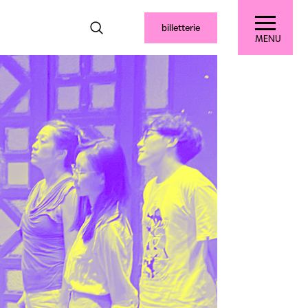
billetterie
MENU
s pratiques
Le tiers-lieu