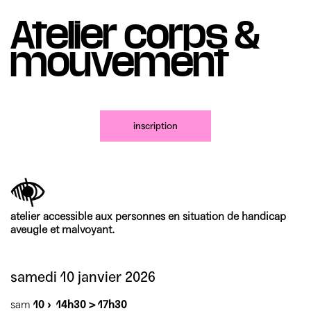
Mécènes
Partenaires
Accès & horaires
Comment ça marche ?
Atelier corps &
04 72 07 49 49
Équipe du TXR & contacts
mouvement
Accessibilité
Déposer un projet
Espace presse & pro
Votre venue au TXR
Agenda
Nous soutenir
inscription
atelier accessible aux personnes en situation de handicap
aveugle et malvoyant.
samedi 10 janvier 2026
sam
10 ›
14h30 > 17h30