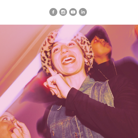
vialité
Le TXR et vous
Le Théâtre
Info