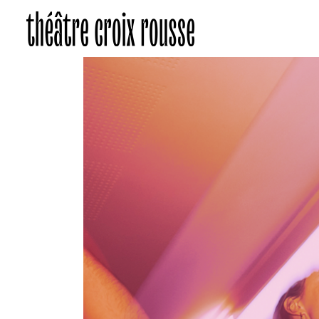
After Party du Cirque Queer
Au programme
La convi