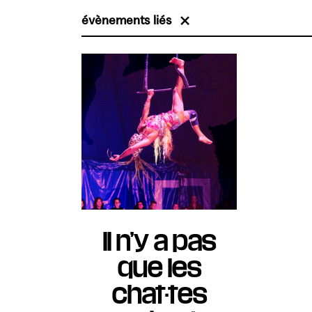
évènements liés
Il n’y a pas
que les
chat·tes